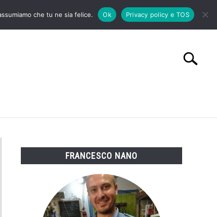
 assumiamo che tu ne sia felice.
Ok
Privacy policy e TOS
Search
Search
for:
CONTATTI
FRANCESCO NANO