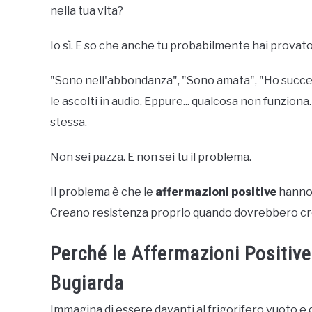
nella tua vita?
Io sì. E so che anche tu probabilmente hai provato
"Sono nell'abbondanza", "Sono amata", "Ho successo"
le ascolti in audio. Eppure... qualcosa non funzion
stessa.
Non sei pazza. E non sei tu il problema.
Il problema è che le
affermazioni positive
hanno 
Creano resistenza proprio quando dovrebbero cr
Perché le Affermazioni Positiv
Bugiarda
Immagina di essere davanti al frigorifero vuoto e d