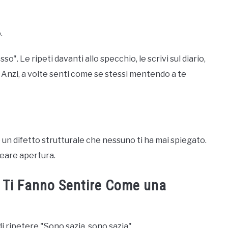
.
. Le ripeti davanti allo specchio, le scrivi sul diario,
a. Anzi, a volte senti come se stessi mentendo a te
un difetto strutturale che nessuno ti ha mai spiegato.
eare apertura.
e Ti Fanno Sentire Come una
i ripetere "Sono sazia, sono sazia".