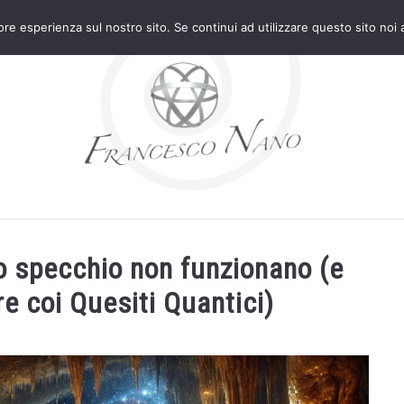
iore esperienza sul nostro sito. Se continui ad utilizzare questo sito noi
TRATTAMENTI
DISPOSITIVI ORGONICI
PROGETTI
lo specchio non funzionano (e
e coi Quesiti Quantici)