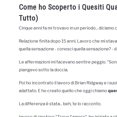
Come ho Scoperto i Quesiti Qu
Tutto)
Cinque anni fa mi trovavo in un periodo... diciamo 
Relazione finita dopo 15 anni. Lavoro che mi stava
quella sensazione - conosci quella sensazione? - di
Le affermazioni mi facevano sentire peggio. "Son
piangevo sotto la doccia.
Poi ho incontrato il lavoro di Brian Ridgway e i s
adattato. E ho creato quello che oggi chiamo
ques
La differenza è stata... beh, te lo racconto.
Invece di ripetere "Trovo l'amore", ho iniziato a 