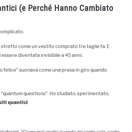
antici (e Perché Hanno Cambiato
complicato.
 stretto come un vestito comprato tre taglie fa. E
 essere diventata invisibile a 45 anni.
o felice" suonava come una presa in giro quando
uoi "quantum questions". Ho studiato, sperimentato,
iti quantici
.
chiedermi:
"Come mai anche quando mi sento sola, sento