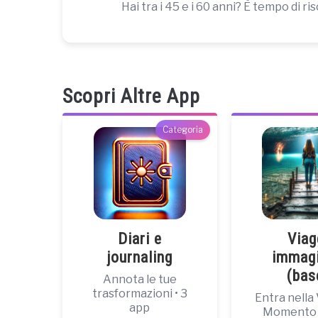
Hai tra i 45 e i 60 anni? È tempo di ris
Scopri Altre App
Categoria
Diari e
Viag
journaling
immagi
(bas
Annota le tue
trasformazioni • 3
Entra nella 
app
Momento •