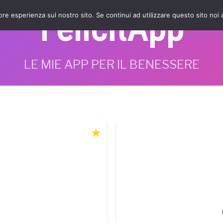
FelicitApp
iore esperienza sul nostro sito. Se continui ad utilizzare questo sito noi
LE MIE APP PER IL BENESSERE
★