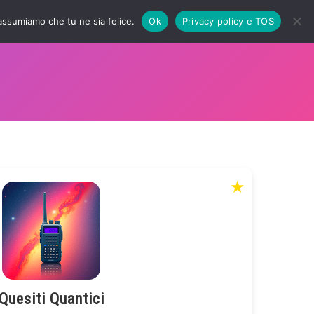
 assumiamo che tu ne sia felice.
Ok
Privacy policy e TOS
★
Quesiti Quantici