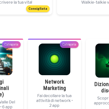
crivere la tua vita!
Walkie-talkie 
Consigliata
Categoria
Categoria
gi
Network
Dizion
nali
Marketing
dis
e)
Fai decollare la tua
Scopri
attività di network •
Valle Del
approcci
2 app
 6 app