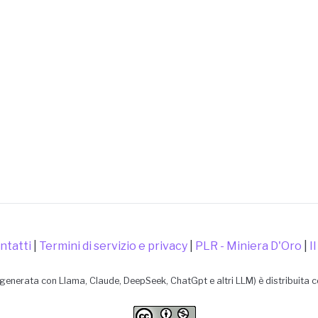
ntatti
|
Termini di servizio e privacy
|
PLR - Miniera D'Oro
|
I
generata con Llama, Claude, DeepSeek, ChatGpt e altri LLM) è distribuita 