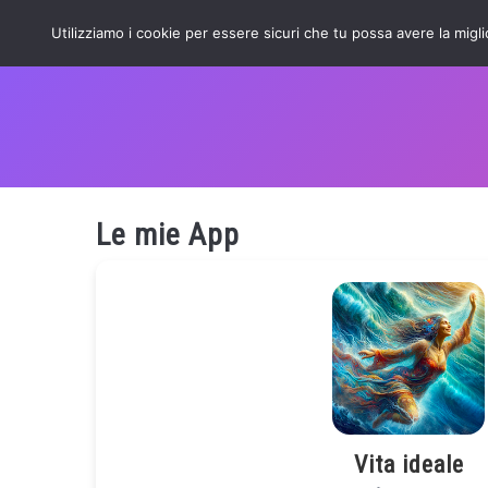
Utilizziamo i cookie per essere sicuri che tu possa avere la migl
Le mie App
Vita ideale