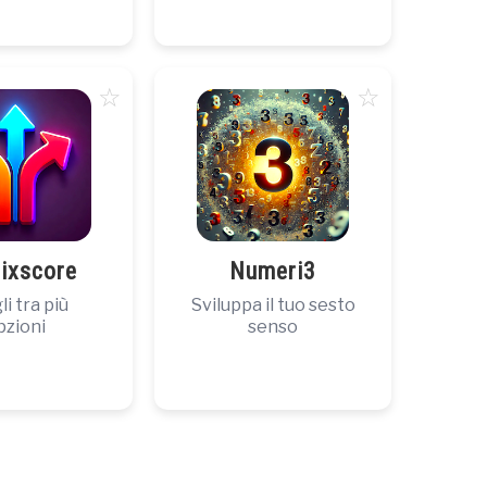
☆
☆
ixscore
Numeri3
i tra più
Sviluppa il tuo sesto
pzioni
senso