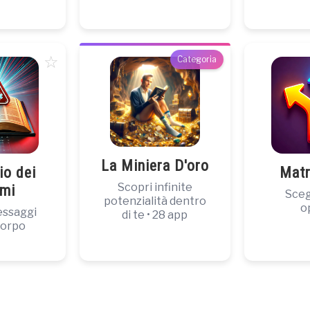
☆
Categoria
La Miniera D'oro
io dei
Matr
Scopri infinite
omi
Scegl
potenzialità dentro
o
essaggi
di te • 28 app
corpo