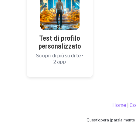
Test di profilo
personalizzato
Scopri di più su di te •
2 app
Home
|
Co
Quest'opera (parzialmente 